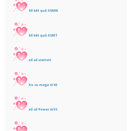
Sổ kết quả XSMN
Sổ kết quả XSMT
xổ số vietlott
Xo so mega 6/45
xổ số Power 6/55