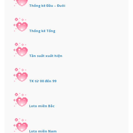
Thống kê Đầu – Đuôi
Thống kê Tổng
Tần suất xuất hiện
TK từ 00 đến 99
Loto miền Bắc
Loto miền Nam