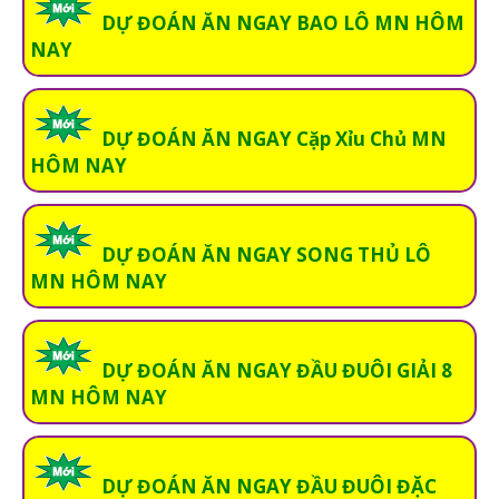
DỰ ĐOÁN ĂN NGAY BAO LÔ MN HÔM
NAY
DỰ ĐOÁN ĂN NGAY Cặp Xỉu Chủ MN
HÔM NAY
DỰ ĐOÁN ĂN NGAY SONG THỦ LÔ
MN HÔM NAY
DỰ ĐOÁN ĂN NGAY ĐẦU ĐUÔI GIẢI 8
MN HÔM NAY
DỰ ĐOÁN ĂN NGAY ĐẦU ĐUÔI ĐẶC