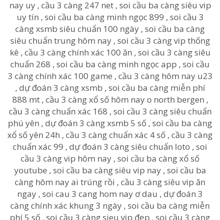
nay uy , cầu 3 càng 247 net , soi cầu ba càng siêu vip
uy tín , soi cầu ba càng minh ngọc 899 , soi cầu 3
càng xsmb siêu chuẩn 100 ngày , soi cầu ba càng
siêu chuẩn trung hôm nay , soi cầu 3 càng vip thống
kê , cầu 3 càng chính xác 100 ăn , soi cầu 3 càng siêu
chuẩn 268 , soi cầu ba càng minh ngọc app , soi cầu
3 càng chính xác 100 game , cầu 3 càng hôm nay u23
, dự đoán 3 càng xsmb , soi cầu ba càng miễn phí
888 mt , cầu 3 càng xổ số hôm nay o north bergen ,
cầu 3 càng chuẩn xác 168 , soi cầu 3 càng siêu chuẩn
phú yên , dự đoán 3 càng xsmb 5 số , soi cầu ba càng
xổ số yên 24h , cầu 3 càng chuẩn xác 4 số , cầu 3 càng
chuẩn xác 99 , dự đoán 3 càng siêu chuẩn loto , soi
cầu 3 càng vip hôm nay , soi cầu ba càng xổ số
youtube , soi cầu ba càng siêu vip nay , soi cầu ba
càng hôm nay ai trúng rồi , cầu 3 càng siêu vip ăn
ngay , soi cau 3 cang hom nay ơ dau , dự đoán 3
càng chính xác khung 3 ngày , soi cầu ba càng miễn
phí 5 số , soi cầu 3 càng sieu vip đẹp , soi cầu 3 càng