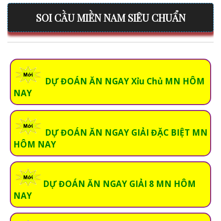
SOI CẦU MIỀN NAM SIÊU CHUẨN
DỰ ĐOÁN ĂN NGAY Xỉu Chủ MN HÔM
NAY
DỰ ĐOÁN ĂN NGAY GIẢI ĐẶC BIỆT MN
HÔM NAY
DỰ ĐOÁN ĂN NGAY GIẢI 8 MN HÔM
NAY