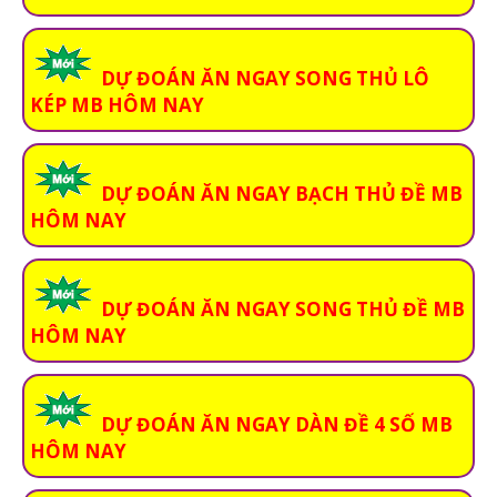
DỰ ĐOÁN ĂN NGAY SONG THỦ LÔ
KÉP MB HÔM NAY
DỰ ĐOÁN ĂN NGAY BẠCH THỦ ĐỀ MB
HÔM NAY
DỰ ĐOÁN ĂN NGAY SONG THỦ ĐỀ MB
HÔM NAY
DỰ ĐOÁN ĂN NGAY DÀN ĐỀ 4 SỐ MB
HÔM NAY