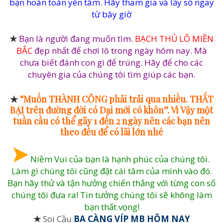
bạn hoàn toàn yên tâm. Hãy tham gia và lấy số ngay
từ bây giờ
★
Bạn là người đang muốn tìm.
BẠCH THỦ LÔ MIỀN
BẮC
đẹp nhất để chơi lô trong ngày hôm nay. Mà
chưa biết đánh con gì để trúng. Hãy để cho các
chuyên gia của chúng tôi tìm giúp các bạn.
★
“Muốn THÀNH CÔNG phải trải qua nhiều. THẤT
BẠI trên đường đời có Dại mới có khôn”. Vì Vậy một
tuần cầu có thể gãy 1 đến 2 ngày nên các bạn nên
theo đều để có lãi lớn nhé
Niềm Vui của bạn là hạnh phúc của chúng tôi.
Làm gì chúng tôi cũng đặt cái tâm của mình vào đó.
Bạn hãy thử và tận hưởng chiến thắng với từng con số
chúng tôi đưa ra! Tin tưởng chúng tôi sẽ không làm
bạn thất vọng!
★
Soi Cầu
BA CÀNG VÍP MB HÔM NAY​