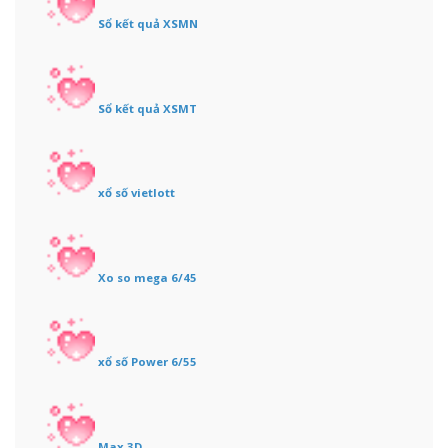
Sổ kết quả XSMN
Sổ kết quả XSMT
xổ số vietlott
Xo so mega 6/45
xổ số Power 6/55
Max 3D