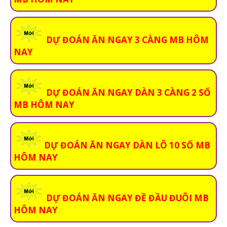
DỰ ĐOÁN ĂN NGAY 3 CÀNG MB HÔM
NAY
DỰ ĐOÁN ĂN NGAY DÀN 3 CÀNG 2 SỐ
MB HÔM NAY
DỰ ĐOÁN ĂN NGAY DÀN LÔ 10 SỐ MB
HÔM NAY
DỰ ĐOÁN ĂN NGAY ĐỀ ĐẦU ĐUÔI MB
HÔM NAY