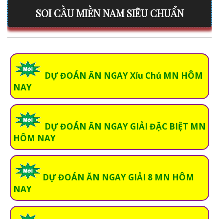
SOI CẦU MIỀN NAM SIÊU CHUẨN
DỰ ĐOÁN ĂN NGAY Xỉu Chủ MN HÔM
NAY
DỰ ĐOÁN ĂN NGAY GIẢI ĐẶC BIỆT MN
HÔM NAY
DỰ ĐOÁN ĂN NGAY GIẢI 8 MN HÔM
NAY