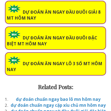
DỰ ĐOÁN ĂN NGAY ĐẦU ĐUÔI GIẢI 8
MT HÔM NAY
DỰ ĐOÁN ĂN NGAY ĐẦU ĐUÔI ĐẶC
BIỆT MT HÔM NAY
DỰ ĐOÁN ĂN NGAY LÔ 3 SỐ MT HÔM
NAY
Related Posts:
dự đoán chuẩn ngay bao lô mn hôm nay
dự đoán chuẩn ngay cặp xíu chủ mn hôm nay