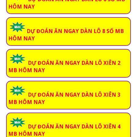
HÔM NAY
DỰ ĐOÁN ĂN NGAY DÀN LÔ 8 SỐ MB
HÔM NAY
DỰ ĐOÁN ĂN NGAY DÀN LÔ XIÊN 2
MB HÔM NAY
DỰ ĐOÁN ĂN NGAY DÀN LÔ XIÊN 3
MB HÔM NAY
DỰ ĐOÁN ĂN NGAY DÀN LÔ XIÊN 4
MB HÔM NAY