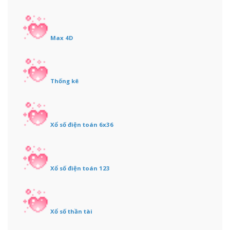
Max 4D
Thống kê
Xổ số điện toán 6x36
Xổ số điện toán 123
Xổ số thần tài