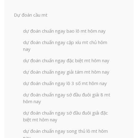
Dự đoán cầu mt
dự đoán chuẩn ngay bao lô mt hôm nay
dự đoán chuẩn ngay cặp xíu mt chủ hôm
nay
dự đoán chuẩn ngay đặc biệt mt hôm nay
dự đoán chuẩn ngay giải tám mt hôm nay
dự đoán chuẩn ngay lô 3 số mt hôm nay
dự đoán chuẩn ngay sớ đầu đuôi giải 8 mt
hôm nay
dự đoán chuẩn ngay sớ đầu đuôi giải đặc
biệt mt hôm nay
dự đoán chuẩn ngay song thủ lô mt hôm
nay