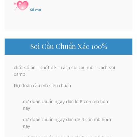
Sổ mơ
Soi Cầu Chuẩn Xác 100%
chốt số ăn – chốt đề – cách soi cau mb – cách soi
xsmb
Dự đoán cầu mb siêu chuẩn
dự đoán chuẩn ngay dàn lô 8 con mb hôm
nay
dự đoán chuẩn ngay dàn đề 4 con mb hôm
nay