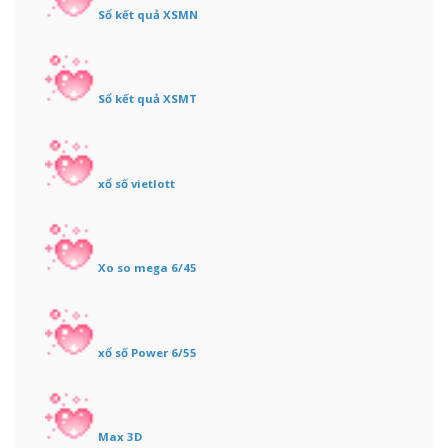
Sổ kết quả XSMN
Sổ kết quả XSMT
xổ số vietlott
Xo so mega 6/45
xổ số Power 6/55
Max 3D