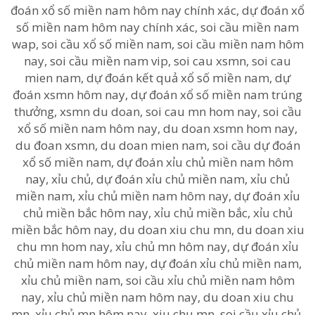
đoán xổ số miền nam hôm nay chính xác, dự đoán xổ
số miền nam hôm nay chính xác, soi cầu miền nam
wap, soi cầu xổ số miền nam, soi cầu miền nam hôm
nay, soi cầu miền nam vip, soi cau xsmn, soi cau
mien nam, dự đoán kết quả xổ số miền nam, dự
đoán xsmn hôm nay, dự đoán xổ số miền nam trúng
thưởng, xsmn du doan, soi cau mn hom nay, soi cầu
xổ số miền nam hôm nay, du doan xsmn hom nay,
du đoan xsmn, du doan mien nam, soi cầu dự đoán
xổ số miền nam, dự đoán xỉu chủ miền nam hôm
nay, xỉu chủ, dự đoán xỉu chủ miền nam, xỉu chủ
miền nam, xỉu chủ miền nam hôm nay, dự đoán xỉu
chủ miền bắc hôm nay, xỉu chủ miền bắc, xỉu chủ
miền bắc hôm nay, du doan xiu chu mn, du doan xiu
chu mn hom nay, xỉu chủ mn hôm nay, dự đoán xỉu
chủ miền nam hôm nay, dự đoán xỉu chủ miền nam,
xỉu chủ miền nam, soi cầu xỉu chủ miền nam hôm
nay, xỉu chủ miền nam hôm nay, du doan xiu chu
mn, xỉu chủ mn hôm nay, xiu chu mn, soi cầu xỉu chủ,