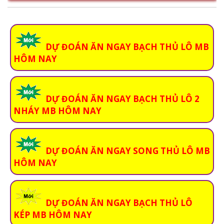
DỰ ĐOÁN ĂN NGAY BẠCH THỦ LÔ MB
HÔM NAY
DỰ ĐOÁN ĂN NGAY BẠCH THỦ LÔ 2
NHÁY MB HÔM NAY
DỰ ĐOÁN ĂN NGAY SONG THỦ LÔ MB
HÔM NAY
DỰ ĐOÁN ĂN NGAY BẠCH THỦ LÔ
KÉP MB HÔM NAY