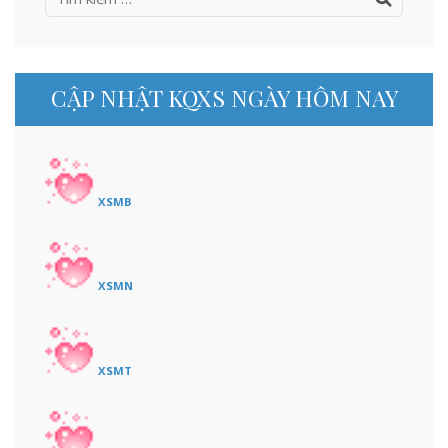
kiếm
cho:
CẬP NHẬT KQXS NGÀY HÔM NAY
XSMB
XSMN
XSMT