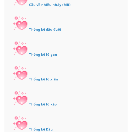
Cầu về nhiều nháy (MB)
Thống kê đầu đuôi
Thống kê lô gan
Thống kê lô xiên
Thống kê lô kép
Thống kê Đầu