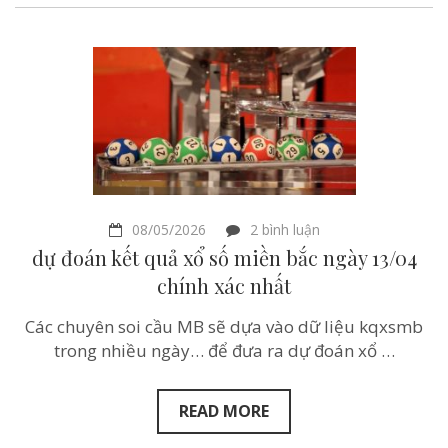
ở
08/05/2026
2 bình luận
dự
dự đoán kết quả xổ số miền bắc ngày 13/04
đoán
kết
chính xác nhất
quả
xổ
Các chuyên soi cầu MB sẽ dựa vào dữ liệu kqxsmb
số
miền
trong nhiều ngày… để đưa ra dự đoán xổ …
bắc
ngày
13/04
READ MORE
chính
xác