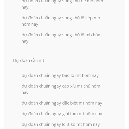
dự đoán chuẩn ngay song thủ đề mb hôm
nay
dự đoán chuẩn ngay song thủ lô kép mb
hôm nay
dự đoán chuẩn ngay song thủ lô mb hôm
nay
Dự đoán cầu mt
dự đoán chuẩn ngay bao lô mt hôm nay
dự đoán chuẩn ngay cặp xíu mt chủ hôm
nay
dự đoán chuẩn ngay đặc biệt mt hôm nay
dự đoán chuẩn ngay giải tám mt hôm nay
dự đoán chuẩn ngay lô 3 số mt hôm nay