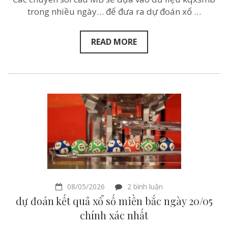
số
miền
trong nhiều ngày… để đưa ra dự đoán xổ …
bắc
ngày
19/04
READ MORE
chính
xác
nhất
ở
08/05/2026
2 bình luận
dự
dự đoán kết quả xổ số miền bắc ngày 20/05
đoán
kết
chính xác nhất
quả