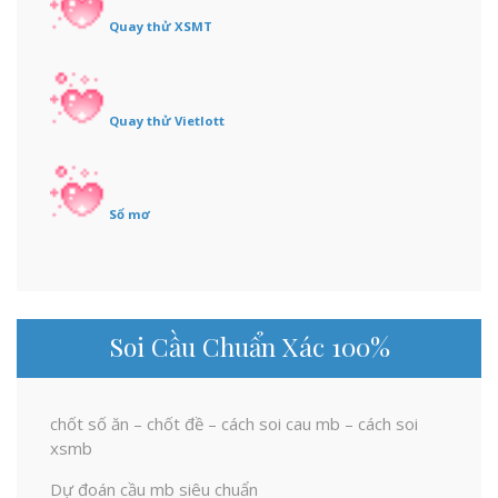
Quay thử XSMT
Quay thử Vietlott
Sổ mơ
Soi Cầu Chuẩn Xác 100%
chốt số ăn – chốt đề – cách soi cau mb – cách soi
xsmb
Dự đoán cầu mb siêu chuẩn