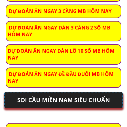
DỰ ĐOÁN ĂN NGAY 3 CÀNG MB HÔM NAY
DỰ ĐOÁN ĂN NGAY DÀN 3 CÀNG 2 SỐ MB
HÔM NAY
DỰ ĐOÁN ĂN NGAY DÀN LÔ 10 SỐ MB HÔM
NAY
DỰ ĐOÁN ĂN NGAY ĐỀ ĐẦU ĐUÔI MB HÔM
NAY
SOI CẦU MIỀN NAM SIÊU CHUẨN