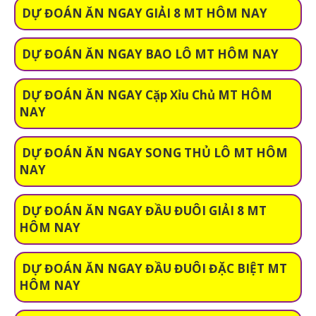
DỰ ĐOÁN ĂN NGAY GIẢI 8 MT HÔM NAY
DỰ ĐOÁN ĂN NGAY BAO LÔ MT HÔM NAY
DỰ ĐOÁN ĂN NGAY Cặp Xỉu Chủ MT HÔM
NAY
DỰ ĐOÁN ĂN NGAY SONG THỦ LÔ MT HÔM
NAY
DỰ ĐOÁN ĂN NGAY ĐẦU ĐUÔI GIẢI 8 MT
HÔM NAY
DỰ ĐOÁN ĂN NGAY ĐẦU ĐUÔI ĐẶC BIỆT MT
HÔM NAY