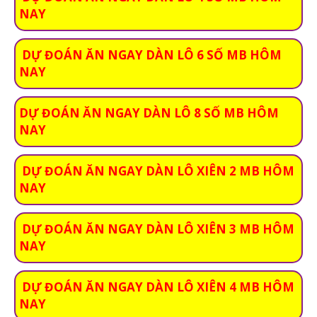
NAY
DỰ ĐOÁN ĂN NGAY DÀN LÔ 6 SỐ MB HÔM
NAY
DỰ ĐOÁN ĂN NGAY DÀN LÔ 8 SỐ MB HÔM
NAY
DỰ ĐOÁN ĂN NGAY DÀN LÔ XIÊN 2 MB HÔM
NAY
DỰ ĐOÁN ĂN NGAY DÀN LÔ XIÊN 3 MB HÔM
NAY
DỰ ĐOÁN ĂN NGAY DÀN LÔ XIÊN 4 MB HÔM
NAY