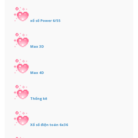
xổ số Power 6/55
Max 3D
Max 4D
Thống kê
Xổ số điện toán 6x36