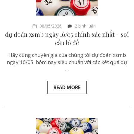
ở
08/05/2026
2 bình luận
dự
dự đoán xsmb ngày 16/05 chính xác nhất – soi
đoán
xsmb
cầu lô đề
ngày
16/05
Hãy cùng chuyên gia của chúng tôi dự đoán xsmb
chính
xác
ngày 16/05 hôm nay siêu chuẩn với các kết quả dự
nhất
…
–
soi
cầu
lô
READ MORE
đề