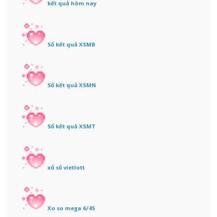
kết quả hôm nay
Sổ kết quả XSMB
Sổ kết quả XSMN
Sổ kết quả XSMT
xổ số vietlott
Xo so mega 6/45