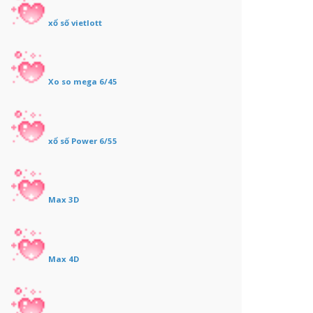
xổ số vietlott
Xo so mega 6/45
xổ số Power 6/55
Max 3D
Max 4D