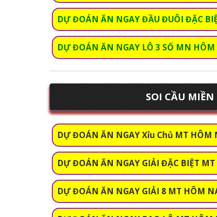
DỰ ĐOÁN ĂN NGAY ĐẦU ĐUÔI ĐẶC B
DỰ ĐOÁN ĂN NGAY LÔ 3 SỐ MN HÔM
SOI CẦU MIỀN
DỰ ĐOÁN ĂN NGAY Xỉu Chủ MT HÔM
DỰ ĐOÁN ĂN NGAY GIẢI ĐẶC BIỆT M
DỰ ĐOÁN ĂN NGAY GIẢI 8 MT HÔM N