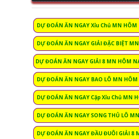
DỰ ĐOÁN ĂN NGAY Xỉu Chủ MN HÔM
DỰ ĐOÁN ĂN NGAY GIẢI ĐẶC BIỆT M
DỰ ĐOÁN ĂN NGAY GIẢI 8 MN HÔM N
DỰ ĐOÁN ĂN NGAY BAO LÔ MN HÔM
DỰ ĐOÁN ĂN NGAY Cặp Xỉu Chủ MN 
DỰ ĐOÁN ĂN NGAY SONG THỦ LÔ M
DỰ ĐOÁN ĂN NGAY ĐẦU ĐUÔI GIẢI 8