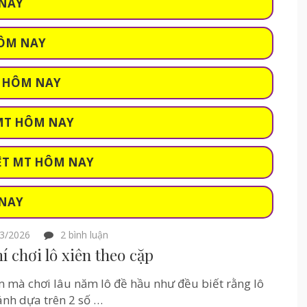
 NAY
HÔM NAY
T HÔM NAY
 MT HÔM NAY
ỆT MT HÔM NAY
 NAY
ở
3/2026
2 bình luận
bật
í chơi lô xiên theo cặp
mí
chơi
lô
 mà chơi lâu năm lô đề hầu như đều biết rằng lô
xiên
ánh dựa trên 2 số …
theo