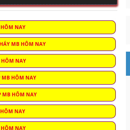
 HÔM NAY
NHÁY MB HÔM NAY
B HÔM NAY
P MB HÔM NAY
P MB HÔM NAY
 HÔM NAY
B HÔM NAY