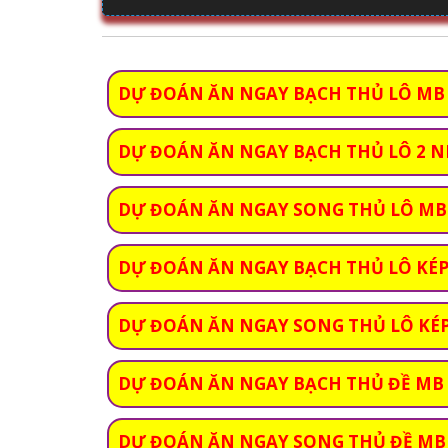
DỰ ĐOÁN ĂN NGAY BẠCH THỦ LÔ MB
DỰ ĐOÁN ĂN NGAY BẠCH THỦ LÔ 2 
DỰ ĐOÁN ĂN NGAY SONG THỦ LÔ M
DỰ ĐOÁN ĂN NGAY BẠCH THỦ LÔ KÉ
DỰ ĐOÁN ĂN NGAY SONG THỦ LÔ KÉ
DỰ ĐOÁN ĂN NGAY BẠCH THỦ ĐỀ MB
DỰ ĐOÁN ĂN NGAY SONG THỦ ĐỀ M