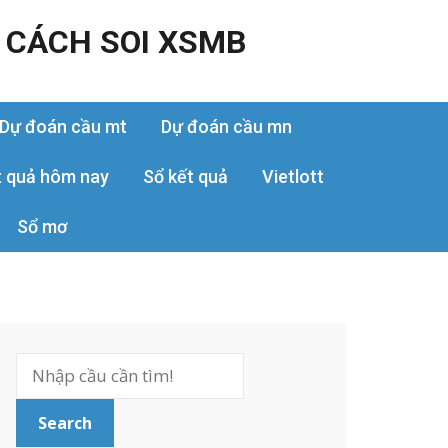
– CÁCH SOI XSMB
Dự đoán cầu mt
Dự đoán cầu mn
t quả hôm nay
Sổ kết quả
Vietlott
Sổ mơ
Search