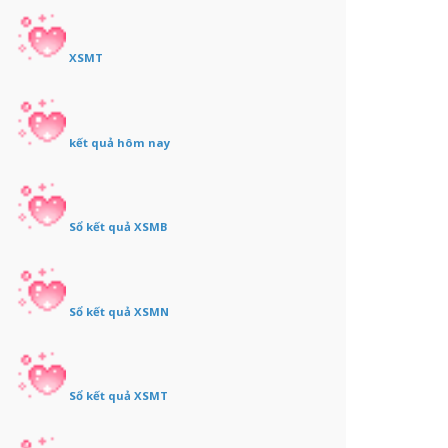
XSMT
kết quả hôm nay
Sổ kết quả XSMB
Sổ kết quả XSMN
Sổ kết quả XSMT