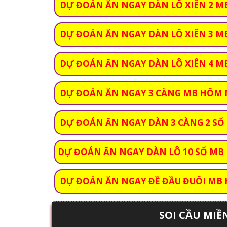
DỰ ĐOÁN ĂN NGAY DÀN LÔ XIÊN 2 
DỰ ĐOÁN ĂN NGAY DÀN LÔ XIÊN 3 
DỰ ĐOÁN ĂN NGAY DÀN LÔ XIÊN 4 
DỰ ĐOÁN ĂN NGAY 3 CÀNG MB HÔM 
DỰ ĐOÁN ĂN NGAY DÀN 3 CÀNG 2 S
DỰ ĐOÁN ĂN NGAY DÀN LÔ 10 SỐ MB
DỰ ĐOÁN ĂN NGAY ĐỀ ĐẦU ĐUÔI MB
SOI CẦU MIỀ