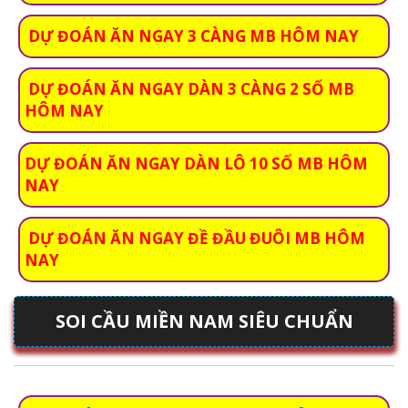
DỰ ĐOÁN ĂN NGAY 3 CÀNG MB HÔM NAY
DỰ ĐOÁN ĂN NGAY DÀN 3 CÀNG 2 SỐ MB
HÔM NAY
DỰ ĐOÁN ĂN NGAY DÀN LÔ 10 SỐ MB HÔM
NAY
DỰ ĐOÁN ĂN NGAY ĐỀ ĐẦU ĐUÔI MB HÔM
NAY
SOI CẦU MIỀN NAM SIÊU CHUẨN