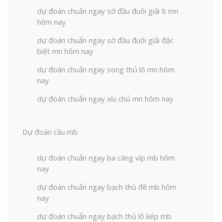
dự đoán chuẩn ngay sớ đầu đuôi giải 8 mn
hôm nay
dự đoán chuẩn ngay sớ đầu đuôi giải đặc
biệt mn hôm nay
dự đoán chuẩn ngay song thủ lô mn hôm
nay
dự đoán chuẩn ngay xíu chủ mn hôm nay
Dự đoán cầu mb
dự đoán chuẩn ngay ba càng víp mb hôm
nay
dự đoán chuẩn ngay bạch thủ đề mb hôm
nay
dự đoán chuẩn ngay bạch thủ lô kép mb