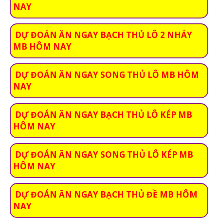
NAY
DỰ ĐOÁN ĂN NGAY BẠCH THỦ LÔ 2 NHÁY
MB HÔM NAY
DỰ ĐOÁN ĂN NGAY SONG THỦ LÔ MB HÔM
NAY
DỰ ĐOÁN ĂN NGAY BẠCH THỦ LÔ KÉP MB
HÔM NAY
DỰ ĐOÁN ĂN NGAY SONG THỦ LÔ KÉP MB
HÔM NAY
DỰ ĐOÁN ĂN NGAY BẠCH THỦ ĐỀ MB HÔM
NAY