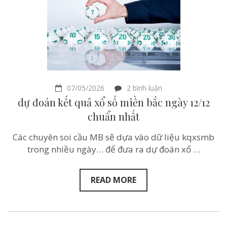
ở
07/05/2026
2 bình luận
dự
dự đoán kết quả xổ số miền bắc ngày 12/12
đoán
kết
chuẩn nhất
quả
xổ
Các chuyên soi cầu MB sẽ dựa vào dữ liệu kqxsmb
số
miền
trong nhiều ngày… để đưa ra dự đoán xổ …
bắc
ngày
12/12
READ MORE
chuẩn
nhất