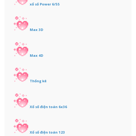
xổ số Power 6/55
Max 3D
Max 4D
Thống kê
Xổ số điện toán 6x36
Xổ số điện toán 123