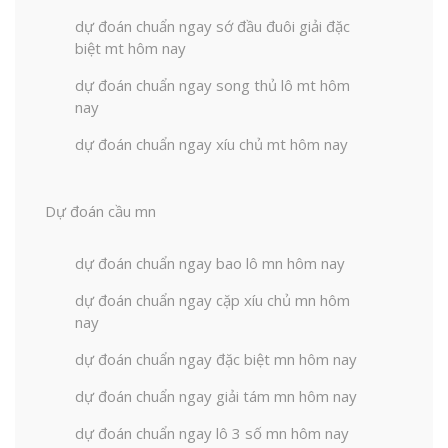
dự đoán chuẩn ngay sớ đầu đuôi giải đặc
biệt mt hôm nay
dự đoán chuẩn ngay song thủ lô mt hôm
nay
dự đoán chuẩn ngay xíu chủ mt hôm nay
Dự đoán cầu mn
dự đoán chuẩn ngay bao lô mn hôm nay
dự đoán chuẩn ngay cặp xíu chủ mn hôm
nay
dự đoán chuẩn ngay đặc biệt mn hôm nay
dự đoán chuẩn ngay giải tám mn hôm nay
dự đoán chuẩn ngay lô 3 số mn hôm nay