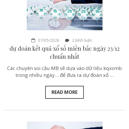
ở
07/05/2026
2 bình luận
dự
dự đoán kết quả xổ số miền bắc ngày 23/12
đoán
kết
chuẩn nhất
quả
xổ
Các chuyên soi cầu MB sẽ dựa vào dữ liệu kqxsmb
số
miền
trong nhiều ngày… để đưa ra dự đoán xổ …
bắc
ngày
23/12
READ MORE
chuẩn
nhất