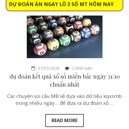
DỰ ĐOÁN ĂN NGAY LÔ 3 SỐ MT HÔM NAY
ở
07/05/2026
2 bình luận
dự
dự đoán kết quả xổ số miền bắc ngày 31/10
đoán
kết
chuẩn nhất
quả
xổ
Các chuyên soi cầu MB sẽ dựa vào dữ liệu kqxsmb
số
miền
trong nhiều ngày… để đưa ra dự đoán xổ …
bắc
ngày
31/10
READ MORE
chuẩn
nhất