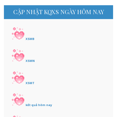
CẬP NHẬT KQXS NGÀY HÔM NAY
XSMB
XSMN
XSMT
kết quả hôm nay