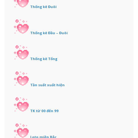
Thống kê Đuôi
Thống kê Đầu – Đuôi
Thống kê Tổng
Tần suất xuất hiện
TK từ 00 đến 99
Loto miền Bắc