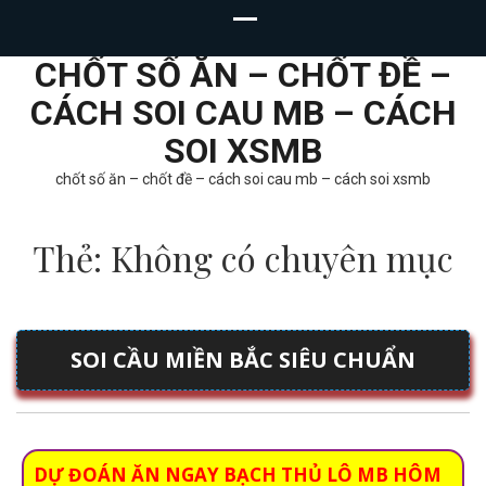
CHỐT SỐ ĂN – CHỐT ĐỀ –
CÁCH SOI CAU MB – CÁCH
SOI XSMB
chốt số ăn – chốt đề – cách soi cau mb – cách soi xsmb
Thẻ:
Không có chuyên mục
SOI CẦU MIỀN BẮC SIÊU CHUẨN
DỰ ĐOÁN ĂN NGAY BẠCH THỦ LÔ MB HÔM