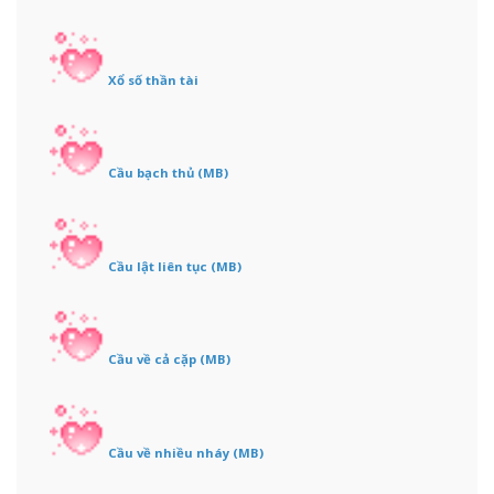
Xổ số thần tài
Cầu bạch thủ (MB)
Cầu lật liên tục (MB)
Cầu về cả cặp (MB)
Cầu về nhiều nháy (MB)